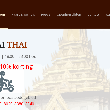
kom
Kaart & Menu’s
Foto’s
Openingstijden
Contact
Ca
AI
THAI
 | 18:00 – 23:00 hour
-10% korting
gen postcodegebied:
0, 8020, 8380, 8340