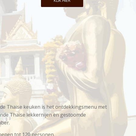
KLIK HIER
 de Thaise keuken is het ontdekkingsmenu met
ende Thaise lekkernijen en gestoomde
mber.
oepen tot 120 personen.