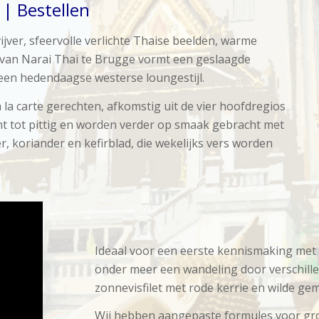
| Bestellen
vijver, sfeervolle verlichte Thaise beelden, warme
r van Narai Thai te Brugge vormt een geslaagde
 een hedendaagse westerse loungestijl.
a carte gerechten, afkomstig uit de vier hoofdregios
nt tot pittig en worden verder op smaak gebracht met
, koriander en kefirblad, die wekelijks vers worden
Ideaal voor een eerste kennismaking met
onder meer een wandeling door verschill
zonnevisfilet met rode kerrie en wilde ge
Wij hebben aangepaste formules voor gr